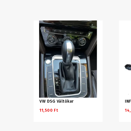
VW DSG Váltókar
IN
11,500 Ft
14